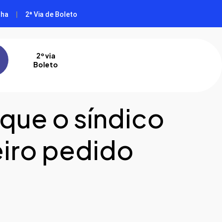
nha
|
2ª Via de Boleto
2º via
Boleto
 que o síndico
eiro pedido