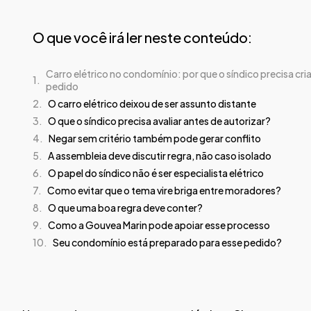
O que você irá ler neste conteúdo:
Carro elétrico no condomínio: por que o síndico precisa cri
pedido
O carro elétrico deixou de ser assunto distante
O que o síndico precisa avaliar antes de autorizar?
Negar sem critério também pode gerar conflito
A assembleia deve discutir regra, não caso isolado
O papel do síndico não é ser especialista elétrico
Como evitar que o tema vire briga entre moradores?
O que uma boa regra deve conter?
Como a Gouvea Marin pode apoiar esse processo
Seu condomínio está preparado para esse pedido?