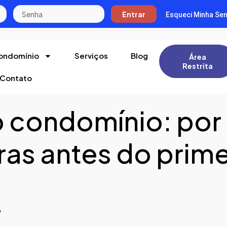
Entrar
Esqueci Minha Se
ondomínio
Serviços
Blog
Área
Restrita
Contato
o condomínio: por
gras antes do prim
o