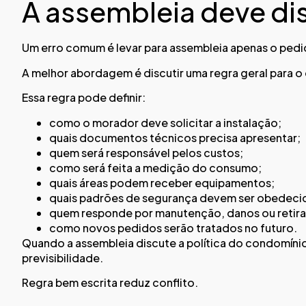
A assembleia deve dis
Um erro comum é levar para assembleia apenas o pedi
A melhor abordagem é discutir uma regra geral para o
Essa regra pode definir:
como o morador deve solicitar a instalação;
quais documentos técnicos precisa apresentar;
quem será responsável pelos custos;
como será feita a medição do consumo;
quais áreas podem receber equipamentos;
quais padrões de segurança devem ser obedeci
quem responde por manutenção, danos ou retira
como novos pedidos serão tratados no futuro.
Quando a assembleia discute a política do condomínio
previsibilidade.
Regra bem escrita reduz conflito.