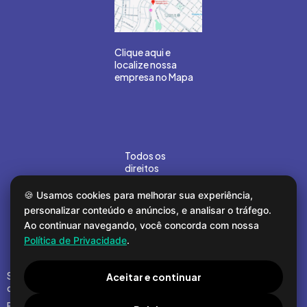
Clique aqui e
localize nossa
empresa no Mapa
Todos os
direitos
reservados
©Gouvea
🍪 Usamos cookies para melhorar sua experiência,
Marin 2026.
personalizar conteúdo e anúncios, e analisar o tráfego.
Desenvolvido
Ao continuar navegando, você concorda com nossa
por
COMPOR
Política de Privacidade
.
Segunda a sexta
Aceitar e continuar
das 8h30 às 17h
Fone: (16) 3964-