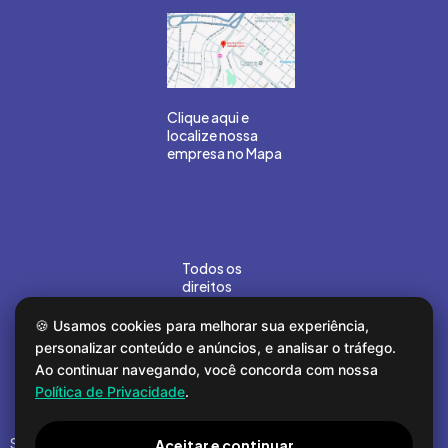
Clique aqui e
localize nossa
empresa no Mapa
Todos os
direitos
reservados
©Gouvea
🍪 Usamos cookies para melhorar sua experiência,
Marin 2026.
personalizar conteúdo e anúncios, e analisar o tráfego.
Desenvolvido
Ao continuar navegando, você concorda com nossa
por
COMPOR
Política de Privacidade
.
Segunda a sexta
Aceitar e continuar