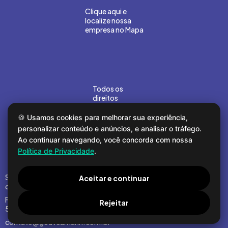
Clique aqui e
localize nossa
empresa no Mapa
Todos os
direitos
reservados
©Gouvea
🍪 Usamos cookies para melhorar sua experiência,
Marin 2026.
personalizar conteúdo e anúncios, e analisar o tráfego.
Desenvolvido
Ao continuar navegando, você concorda com nossa
por
COMPOR
Política de Privacidade
.
Segunda a sexta
Aceitar e continuar
das 8h30 às 17h
Fone: (16) 3964-
Rejeitar
5000
contato@gouveamarin.com.br