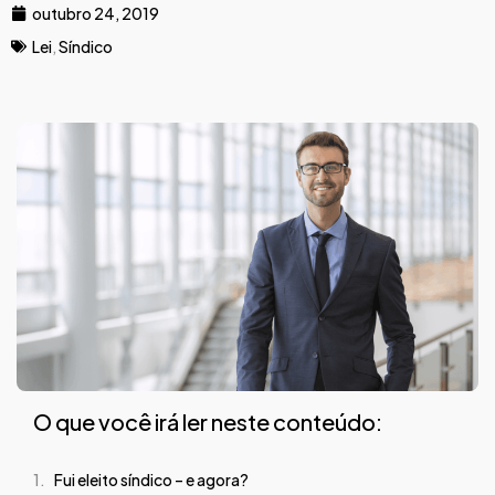
outubro 24, 2019
Lei
,
Síndico
O que você irá ler neste conteúdo:
Fui eleito síndico – e agora?