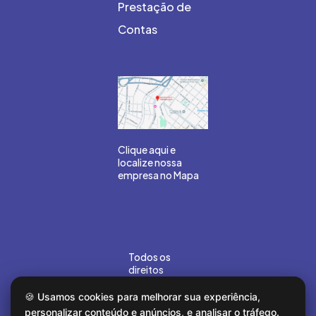
Prestação de
Contas
Clique aqui e
localize nossa
empresa no Mapa
Todos os
direitos
reservados
©Gouvea
🍪 Usamos cookies para melhorar sua experiência,
Marin 2026.
personalizar conteúdo e anúncios, e analisar o tráfego.