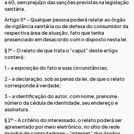
a 60, sem prejuízo das sanções previstas na legislação
sanitária.
Artigo 5º – Qualquer pessoa poderá relatar ao órgão
de vigilância sanitária ou de defesa do consumidor da
respectiva área de atuação, fato que tenha
presenciado em desacordo com o disposto nesta lei.
§ 1º – O relato de que trata o “caput” deste artigo
conterá:
1 – a exposição do fato e suas circunstâncias;
2 – a declaração, sob as penas da lei, de que o relato
corresponde à verdade;
3 – a identificação do autor, com nome, prenome,
número da cédula de identidade, seu endereço e
assinatura.
§ 2º – A critério do interessado, o relato poderá ser
apresentado por meio eletrônico, no sítio de rede
mundial de computadores – “internet” dos órgãos