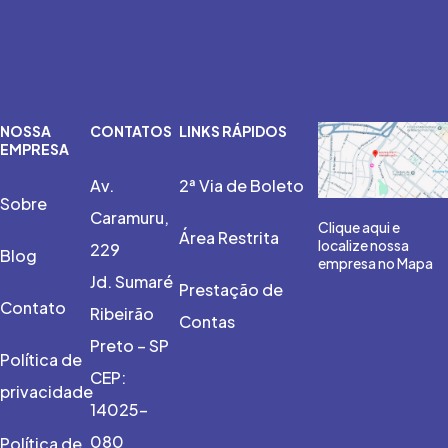
NOSSA
CONTATOS
LINKS RÁPIDOS
EMPRESA
Av.
2ª Via de Boleto
Sobre
Caramuru,
Clique aqui e
Área Restrita
localize nossa
229
Blog
empresa no Mapa
Jd. Sumaré
Prestação de
Contato
Ribeirão
Contas
Preto – SP
Política de
CEP:
privacidade
14025-
080
Política de