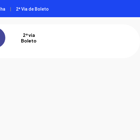
nha
|
2ª Via de Boleto
2º via
Boleto