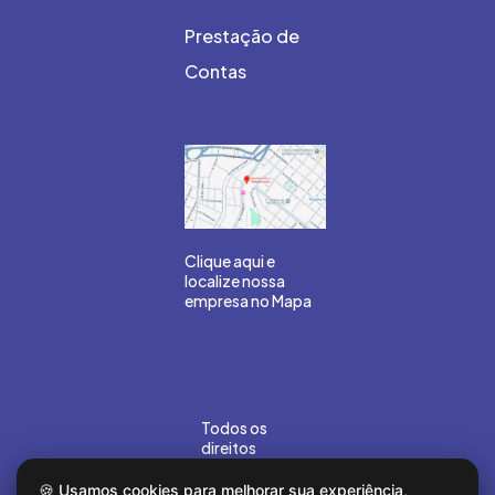
Prestação de
Contas
Clique aqui e
localize nossa
empresa no Mapa
Todos os
direitos
reservados
©Gouvea
🍪 Usamos cookies para melhorar sua experiência,